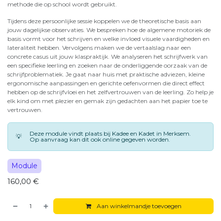
methode die op school wordt gebruikt.
Tijdens deze persoonlijke sessie koppelen we de theoretische basis aan
jouw dagelijkse observaties. We bespreken hoe de algemene motoriek de
basis vormt voor het schrijven en welke invloed visuele vaardigheden en
lateraliteit hebben. Vervolgens maken we de vertaalslag naar een
concrete casus uit jouw klaspraktijk. We analyseren het schrijfwerk van
een specifieke leerling en zoeken naar de onderliggende oorzaak van de
schrijfproblematiek. Je gaat naar huis met praktische adviezen, kleine
ergonomische aanpassingen en gerichte oefenvormen die direct effect
hebben op de schrijfvloei en het zelfvertrouwen van de leerling. Zo help je
elk kind om met plezier en gemak zijn gedachten aan het papier toe te
vertrouwen.
Deze module vindt plaats bij Kadee en Kadet in Merksem.
💡
Op aanvraag kan dit ook online gegeven worden.
Module
160,00
€
Aan winkelmandje toevoegen