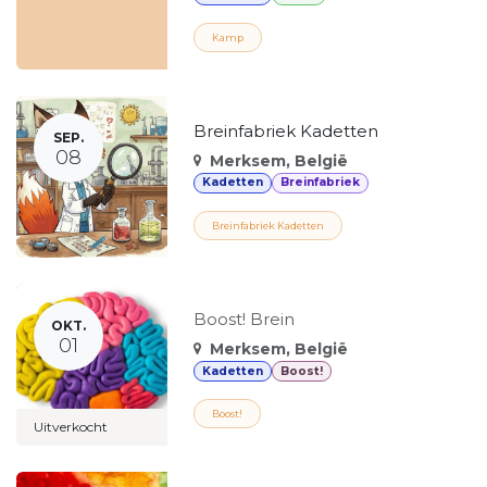
Kamp
Breinfabriek Kadetten
SEP.
08
Merksem
,
België
Kadetten
Breinfabriek
Breinfabriek Kadetten
Boost! Brein
OKT.
01
Merksem
,
België
Kadetten
Boost!
Boost!
Uitverkocht