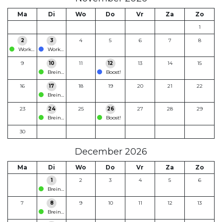
Ma
Di
Wo
Do
Vr
Za
Zo
1
2
3
4
5
6
7
8
Workshop
Workshop
9
10
11
12
13
14
15
Breinfabriek Kadees
Boost!
16
17
18
19
20
21
22
Breinfabriek Kadees
23
24
25
26
27
28
29
Breinfabriek Kadees
Boost!
30
December 2026
Ma
Di
Wo
Do
Vr
Za
Zo
1
2
3
4
5
6
Breinfabriek Kadees
7
8
9
10
11
12
13
Breinfabriek Kadees