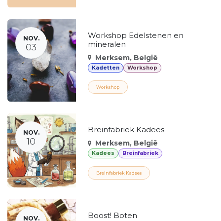
Workshop Edelstenen en
NOV.
mineralen
03
Merksem
,
België
Kadetten
Workshop
Workshop
Breinfabriek Kadees
NOV.
10
Merksem
,
België
Kadees
Breinfabriek
Breinfabriek Kadees
Boost! Boten
NOV.