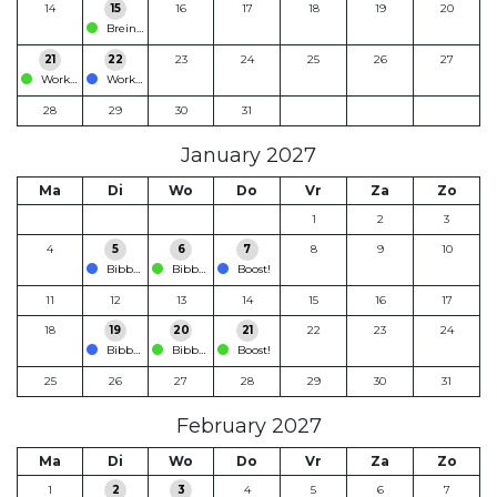
14
15
16
17
18
19
20
Breinfabriek Kadees
21
22
23
24
25
26
27
Workshop
Workshop
28
29
30
31
January 2027
Ma
Di
Wo
Do
Vr
Za
Zo
1
2
3
4
5
6
7
8
9
10
Bibber en Glitter
Bibber en Glitter
Boost!
11
12
13
14
15
16
17
18
19
20
21
22
23
24
Bibber en Glitter
Bibber en Glitter
Boost!
25
26
27
28
29
30
31
February 2027
Ma
Di
Wo
Do
Vr
Za
Zo
1
2
3
4
5
6
7