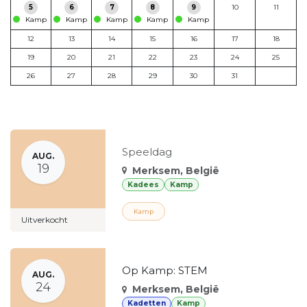
5
6
7
8
9
10
11
Kamp
Kamp
Kamp
Kamp
Kamp
12
13
14
15
16
17
18
19
20
21
22
23
24
25
26
27
28
29
30
31
Speeldag
AUG.
19
Merksem
,
België
Kadees
Kamp
Kamp
Uitverkocht
Op Kamp: STEM
AUG.
24
Merksem
,
België
Kadetten
Kamp