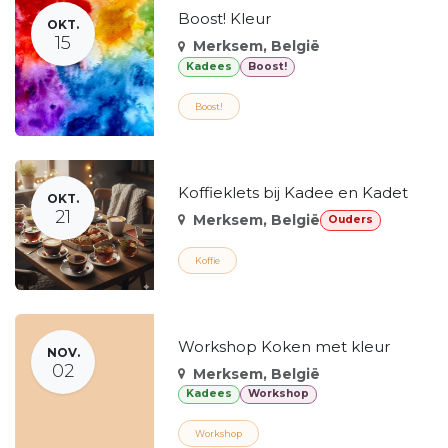
Boost! Kleur
OKT.
15
Merksem
,
België
Kadees
Boost!
Boost!
Koffieklets bij Kadee en Kadet
OKT.
21
Merksem
,
België
Ouders
Koffie
Workshop Koken met kleur
NOV.
02
Merksem
,
België
Kadees
Workshop
Workshop