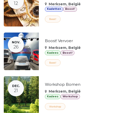
12
Merksem
,
België
Kadetten
Boost!
Boost!
Boost! Vervoer
NOV.
26
Merksem
,
België
Kadees
Boost!
Boost!
Workshop Bomen
DEC.
21
Merksem
,
België
Kadees
Workshop
Workshop