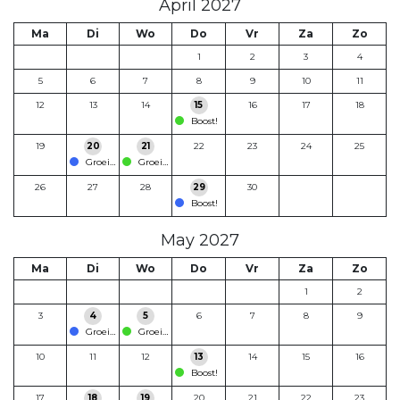
April 2027
Ma
Di
Wo
Do
Vr
Za
Zo
1
2
3
4
5
6
7
8
9
10
11
12
13
14
15
16
17
18
Boost!
19
20
21
22
23
24
25
Groeismikkel en Gedachtevreter
Groeismikkel en Gedachtevreter
26
27
28
29
30
Boost!
May 2027
Ma
Di
Wo
Do
Vr
Za
Zo
1
2
3
4
5
6
7
8
9
Groeismikkel en Gedachtevreter
Groeismikkel en Gedachtevreter
10
11
12
13
14
15
16
Boost!
17
18
19
20
21
22
23