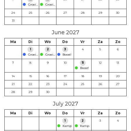
Groeismikkel en Gedachtevreter
Groeismikkel en Gedachtevreter
24
25
26
27
28
29
30
31
June 2027
Ma
Di
Wo
Do
Vr
Za
Zo
1
2
3
4
5
6
Groeismikkel en Gedachtevreter
Groeismikkel en Gedachtevreter
Boost!
7
8
9
10
11
12
13
Boost!
14
15
16
17
18
19
20
21
22
23
24
25
26
27
28
29
30
July 2027
Ma
Di
Wo
Do
Vr
Za
Zo
1
2
3
4
Kamp
Kamp