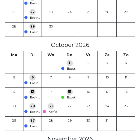
Breinfabriek Kadetten
21
22
23
24
25
26
27
Breinfabriek Kadetten
28
29
30
Breinfabriek Kadetten
October 2026
Ma
Di
Wo
Do
Vr
Za
Zo
1
2
3
4
Boost!
5
6
7
8
9
10
11
Breinfabriek Kadetten
12
13
14
15
16
17
18
Breinfabriek Kadetten
Boost!
19
20
21
22
23
24
25
Breinfabriek Kadetten
Koffie
26
27
28
29
30
31
Breinfabriek Kadetten
November 2026