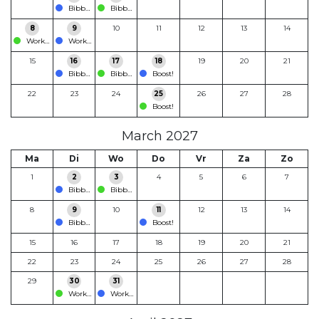
Bibber en Glitter
Bibber en Glitter
8
9
10
11
12
13
14
Workshop
Workshop
15
16
17
18
19
20
21
Bibber en Glitter
Bibber en Glitter
Boost!
22
23
24
25
26
27
28
Boost!
March 2027
Ma
Di
Wo
Do
Vr
Za
Zo
1
2
3
4
5
6
7
Bibber en Glitter
Bibber en Glitter
8
9
10
11
12
13
14
Bibber en Glitter
Boost!
15
16
17
18
19
20
21
22
23
24
25
26
27
28
29
30
31
Workshop
Workshop