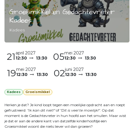
Groeismikkel en Gedachtevreter
Kadees
Kadees
april 2027
mei 2027
21
05
12:30
13:30
12:30
13:30
mei 2027
juni 2027
19
02
12:30
13:30
12:30
13:30
Kadees
Groeismikkel
Herken je dat? Je kind loopt tegen een moeilijke opdracht aan en roept
gefrustreerd:
"Ik kan dit niet!"
of
"Dit is veel te moeilijk!"
. Op dat
moment is de Gedachtevreter in hun hoofd aan het smullen. Maar wist
je dat er aan de andere kant van datzelfde kinderhoofdje een
Groeismikkel woont die niets liever wil dan groeien?