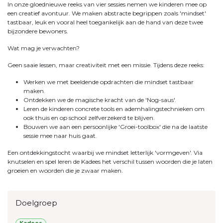
In onze gloednieuwe reeks van vier sessies nemen we kinderen mee op
een creatief avontuur. We maken abstracte begrippen zoals 'mindset'
tastbaar, leuk en vooral heel toegankelijk aan de hand van deze twee
bijzondere bewoners.
Wat mag je verwachten?
Geen saaie lessen, maar creativiteit met een missie. Tijdens deze reeks:
Werken we met beeldende opdrachten die mindset tastbaar
maken.
Ontdekken we de magische kracht van de 'Nog-saus'.
Leren de kinderen concrete tools en ademhalingstechnieken om
ook thuis en op school zelfverzekerd te blijven.
Bouwen we aan een persoonlijke 'Groei-toolbox' die na de laatste
sessie mee naar huis gaat.
Een ontdekkingstocht waarbij we mindset letterlijk 'vormgeven'. Via
knutselen en spel leren de Kadees het verschil tussen woorden die je laten
groeien en woorden die je zwaar maken.
Doelgroep